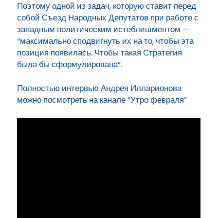
Поэтому одной из задач, которую ставит перед
собой Съезд Народных Депутатов при работе с
западным политическим истеблишментом —
“максимально сподвигнуть их на то, чтобы эта
позиция появилась. Чтобы такая Стратегия
была бы сформулирована”.
Полностью интервью Андрея Илларионова
можно посмотреть на канале “Утро февраля”