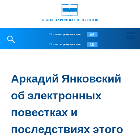
Принято документов
66
Проекты документов
35
Аркадий Янковский
об электронных
повестках и
последствиях этого