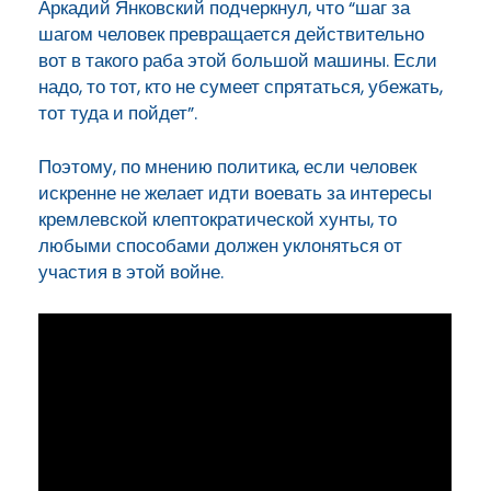
Аркадий Янковский подчеркнул, что “шаг за
шагом человек превращается
действительно
вот в такого раба этой
большой машины. Если
надо, то тот, кто не
сумеет спрятаться, убежать,
тот туда и
пойдет”.
Поэтому, по мнению политика, если человек
искренне не желает идти воевать за интересы
кремлевской клептократической хунты, то
любыми способами должен уклоняться от
участия в этой войне.