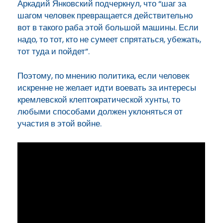
Аркадий Янковский подчеркнул, что “шаг за
шагом человек превращается
действительно
вот в такого раба этой
большой машины. Если
надо, то тот, кто не
сумеет спрятаться, убежать,
тот туда и
пойдет”.
Поэтому, по мнению политика, если человек
искренне не желает идти воевать за интересы
кремлевской клептократической хунты, то
любыми способами должен уклоняться от
участия в этой войне.