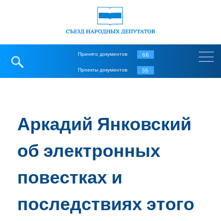
Принято документов
66
Проекты документов
35
Аркадий Янковский
об электронных
повестках и
последствиях этого