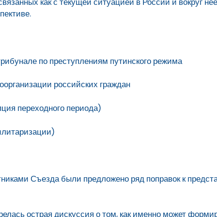
вязанных как с текущей ситуацией в России и вокруг не
пективе.
рибунале по преступлениям путинского режима
оорганизации российских граждан
ция переходного периода)
илитаризации)
тниками Съезда были предложено ряд поправок к предс
орелась острая дискуссия о том, как именно может форм