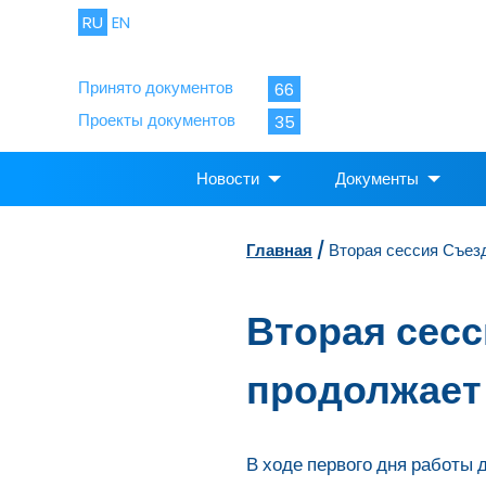
RU
EN
Принято документов
66
Проекты документов
35
Новости
Документы
Главная
/
Вторая сессия Съез
Вторая сес
продолжает
В ходе первого дня работы