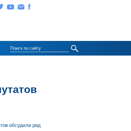
путатов
атов обсудили ряд