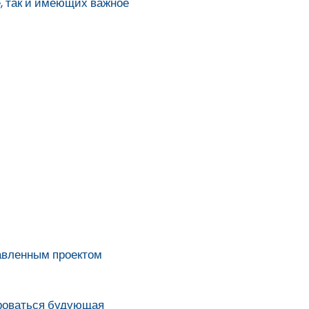
е, так и имеющих важное
тавленным проектом
ироваться будующая