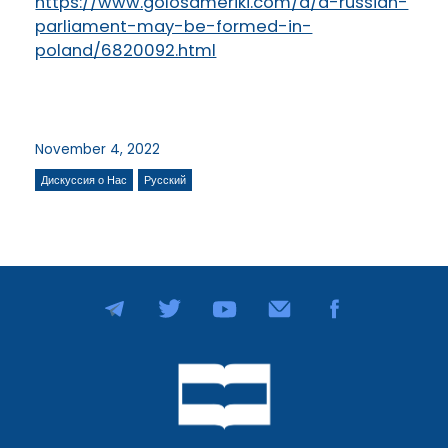
https://www.golosameriki.com/a/a-russian-
parliament-may-be-formed-in-
poland/6820092.html
November 4, 2022
Дискуссия о Нас
Русский