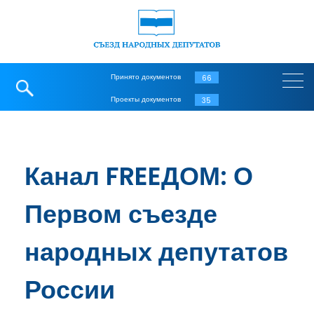
Принято документов
66
Проекты документов
35
Канал FREEДОМ: О
Первом съезде
народных депутатов
России