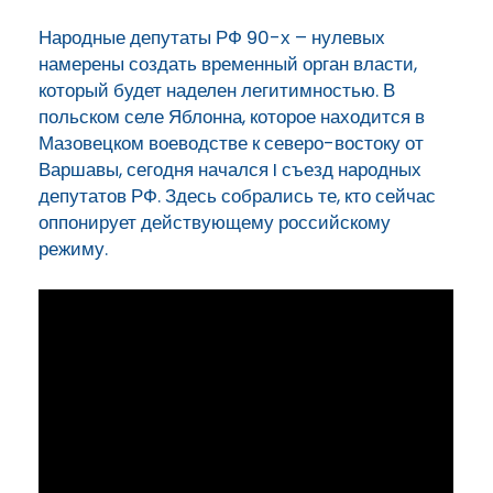
Народные депутаты РФ 90-х – нулевых
намерены создать временный орган власти,
который будет наделен легитимностью. В
польском селе Яблонна, которое находится в
Мазовецком воеводстве к северо-востоку от
Варшавы, сегодня начался I съезд народных
депутатов РФ. Здесь собрались те, кто сейчас
оппонирует действующему российскому
режиму.