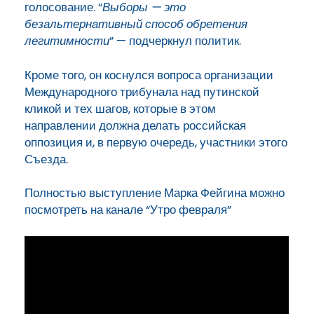
голосование. “
Выборы — это
безальтернативный способ обретения
легитимности
” — подчеркнул политик.
Кроме того, он коснулся вопроса организации
Международного трибунала над путинской
кликой и тех шагов, которые в этом
направлении должна делать российская
оппозиция и, в первую очередь, участники этого
Съезда.
Полностью выступление Марка Фейгина можно
посмотреть на канале “Утро февраля”