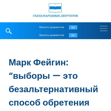
Принято документов
66
Проекты документов
35
Марк Фейгин:
“выборы — это
безальтернативный
способ обретения