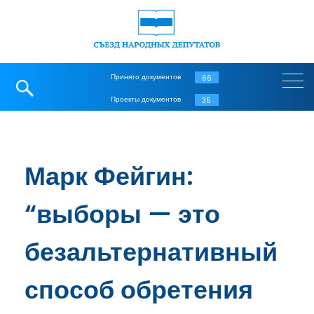
Принято документов
66
Проекты документов
35
Марк Фейгин:
“выборы — это
безальтернативный
способ обретения