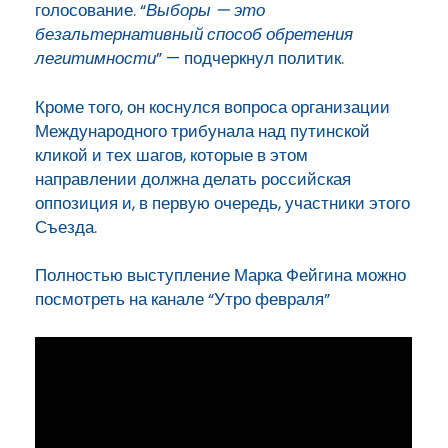
голосование. “
Выборы — это
безальтернативный способ обретения
легитимности
” — подчеркнул политик.
Кроме того, он коснулся вопроса организации
Международного трибунала над путинской
кликой и тех шагов, которые в этом
направлении должна делать российская
оппозиция и, в первую очередь, участники этого
Съезда.
Полностью выступление Марка Фейгина можно
посмотреть на канале “Утро февраля”