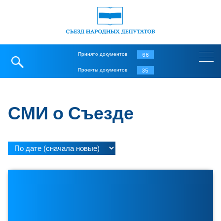
Принято документов
66
Проекты документов
35
СМИ о Съезде