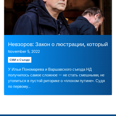
Невзоров: Закон о люстрации, который пр
November 5, 2022
СМИ о Съезде
У Ильи Пономарева и Варшавского съезда НД
получилось самое сложное — не стать смешными, не
утопиться в пустой риторике о «плохом путине». Судя
по первому…