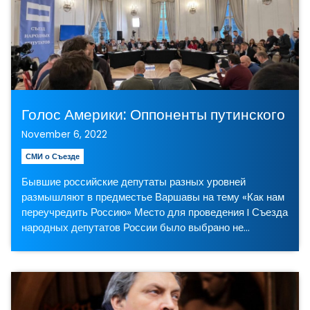
Голос Америки: Оппоненты путинского ре
November 6, 2022
СМИ о Съезде
Бывшие российские депутаты разных уровней
размышляют в предместье Варшавы на тему «Как нам
переучредить Россию» Место для проведения I Съезда
народных депутатов России было выбрано не…