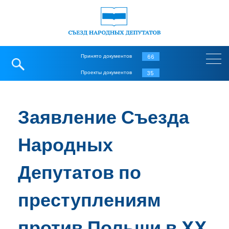
Принято документов
66
Проекты документов
35
Заявление Съезда
Народных
Депутатов по
преступлениям
против Польши в XX