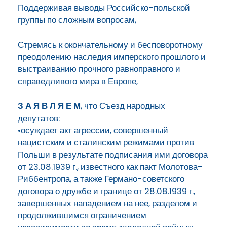
Поддерживая выводы Российско-польской
группы по сложным вопросам,
Стремясь к окончательному и бесповоротному
преодолению наследия имперского прошлого и
выстраиванию прочного равноправного и
справедливого мира в Европе,
З А Я В Л Я Е М
, что Съезд народных
депутатов:
•осуждает акт агрессии, совершенный
нацистским и сталинским режимами против
Польши в результате подписания ими договора
от 23.08.1939 г., известного как пакт Молотова-
Риббентропа, а также Германо-советского
договора о дружбе и границе от 28.08.1939 г.,
завершенных нападением на нее, разделом и
продолжившимся ограничением