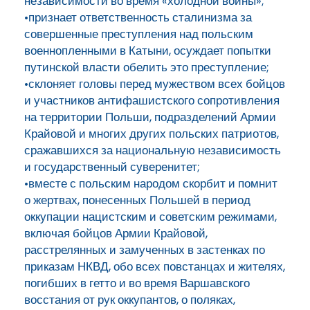
независимости во время «холодной войны»;
•признает ответственность сталинизма за
совершенные преступления над польским
военнопленными в Катыни, осуждает попытки
путинской власти обелить это преступление;
•склоняет головы перед мужеством всех бойцов
и участников антифашистского сопротивления
на территории Польши, подразделений Армии
Крайовой и многих других польских патриотов,
сражавшихся за национальную независимость
и государственный суверенитет;
•вместе с польским народом скорбит и помнит
о жертвах, понесенных Польшей в период
оккупации нацистским и советским режимами,
включая бойцов Армии Крайовой,
расстрелянных и замученных в застенках по
приказам НКВД, обо всех повстанцах и жителях,
погибших в гетто и во время Варшавского
восстания от рук оккупантов, о поляках,