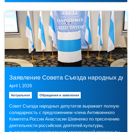
Заявление Совета Съезда народных депут
April 1, 2026
Актуальное
Обращения и заявления
Совет Съезда народных депутатов выражает полную
солидарность с предложением члена Антивоенного
Комитета России Анастасии Шевченко по пресечению
деятельности российских деятелей культуры,
выступающих инструментом кремлевской пропаганды…