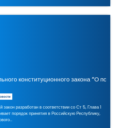
ПОСТАНОВЛЕНИЕ СЪЕЗДА НАРОДНЫХ ДЕПУТАТОВ РОССИЙСКОЙ РЕСПУ
Концепция Федер
овости
закон разработан в соответствии со Ст 5, Глава 1
ивает порядок принятия в Российскую Республику,
ового…