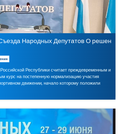
и Российской Федерации террористически
Съезда Народных Депутатов О решениях Ме
ения
 Российской Республики считает преждевременным и
ым курс на постепенную нормализацию участия
портивном движении, начало которому положили