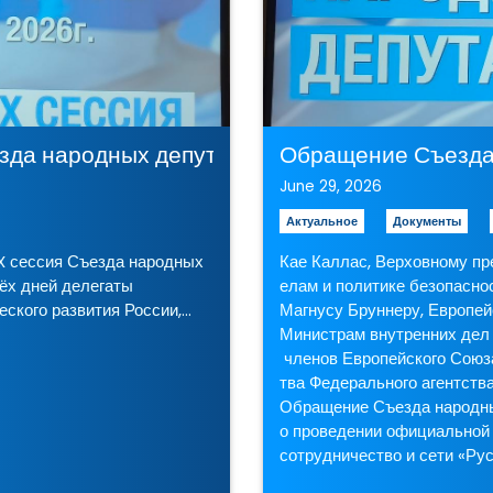
езда народных депутатов Российской Респуб
Обращение Съезда 
June 29, 2026
Актуальное
Документы
 сессия Съезда народных
Кае Каллас, Верховному пр
ёх дней делегаты
елам и политике безопасно
ского развития России,…
Магнусу Бруннеру, Европе
Министрам внутренних дел 
членов Европейского Союза
тва Федерального агентств
Обращение Съезда народн
о проведении официальной 
сотрудничество и сети «Ру