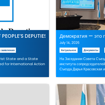
PEOPLE’S DEPUTIES OF THE RUSSIAN REPUB
Демократия — это 
July 14, 2026
 заявления
Актуальное
Документы
rist State and a State
На Заседании Совета Съезд
d for International Action
института сопредседателей
Съезда Дарья Красовская и