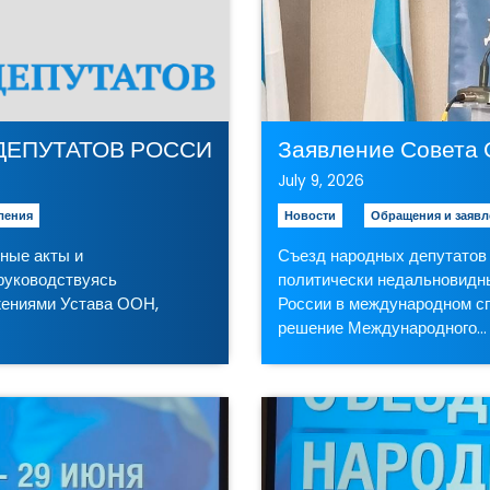
ТАТОВ РОССИЙСКОЙ РЕСПУБЛИКИ “О признани
Заявление Совета 
July 9, 2026
ления
Новости
Обращения и заявл
ные акты и
Съезд народных депутатов
руководствуясь
политически недальновидн
жениями Устава ООН,
России в международном с
решение Международного…