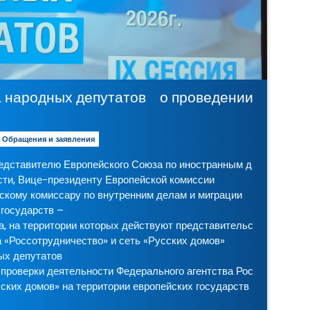
лики
народных депутатов о проведении официаль
Обращения и заявления
едставителю Европейского Союза по иностранным д
сти, Вице-президенту Европейской комиссии
йскому комиссару по внутренним делам и миграции
государств –
, на территории которых действуют представительс
а «Россотрудничество» и сеть «Русских домов»
ых депутатов
проверки деятельности Федерального агентства Рос
сских домов» на территории европейских государств