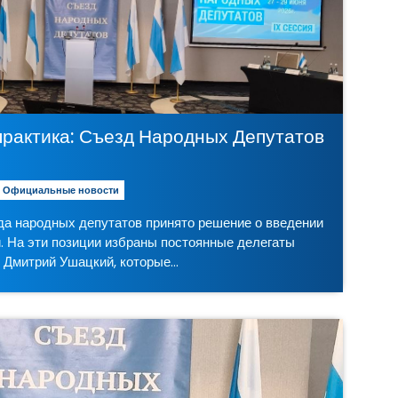
LIC
практика: Съезд Народных Депутатов вводит
Официальные новости
а народных депутатов принято решение о введении
. На эти позиции избраны постоянные делегаты
 Дмитрий Ушацкий, которые…