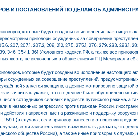
ВОРОВ И ПОСТАНОВЛЕНИЙ ПО ДЕЛАМ ОБ АДМИНИСТ
иговоров, которые будут созданы во исполнение настоящего акт
пересмотрены приговоры осужденных за совершение преступлен
05.6, 207, 207.1, 207.2, 208, 212, 275, 275.1, 276, 279, 283, 283.1, 28
 339, 346, 354.1, 361 Уголовного кодекса РФ, а так же все пригово
тных жертв, не включенных в общие списки» ПЦ Мемориал и её
иговоров, которые будут созданы во исполнение настоящего ак
ы осужденных за совершение преступлений, предусмотренных стат
ли осуждённой является женщина, а деяние мотивировано защитой о
е если заявитель укажет, что его деяние было обусловлено моти
 числа сотрудников силовых ведомств путинского режима, а та
али в незаконных репрессиях против граждан России, иностранн
и действия, направленные на разжигание и поддержку вооружен
4 ст. 159.1 (в случаях, если приговор вынесен в отношении предп
в случаях, если заявитель имеет возможность доказать, что дея
анского общества России), а так же иные приговоры в случаях,