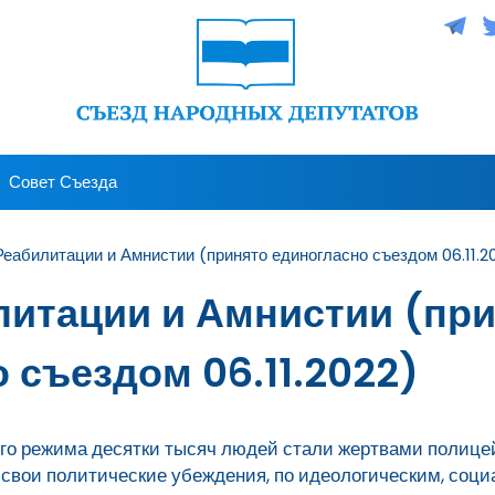
Совет Съезда
Реабилитации и Амнистии (принято единогласно съездом 06.11.2
литации и Амнистии (пр
 съездом 06.11.2022)
ого режима десятки тысяч людей стали жертвами полицей
 свои политические убеждения, по идеологическим, соц