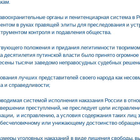
кам.
правоохранительные органы и пенитенциарная система в
ентом в руках правящей элиты для преследования и ус
инструментом контроля и подавления общества.
твующего положения и придания легитимности творимом
за десятилетия путинской власти было принято огромное
несены тысячи заведомо неправосудных судебных решен
вания лучших представителей своего народа как несо
а и справедливости;
роводимая системой исполнения наказания России в отн
вершении преступлений, не преследует цели исправлен
зации, и исправлению, а условия содержания таких лиц 
, бесчеловечному или унижающему достоинство обращен
 размеры уголовных наказаний в виде лишения свободы, 