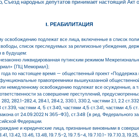
, Съезд народных депутатов принимает настоящий Акт 
I. РЕАБИЛИТАЦИЯ
у освобождению подлежат все лица, включенные в список поли
вободы, список преследуемых за религиозные убеждения, держ
я в будущем:
— незаконно ликвидированная путинским режимом Межрегиональ
риал» (ПЦ Мемориал);
22 года по настоящее время — общественный проект «Поддержка
функциональные правопреемники вышеуказанной общественной
/или немедленному освобождению подлежат все осужденные, а т
тветственности за совершение преступлений, предусмотренных ст
4, 282, 282.1-282.4, 284.1, 284.2, 330.1, 330.2, частями 2.1, 2.2 ст.3
 ч.3 ст.339, частями 4, 5 ст.340, частями 4,5 ст.341, частями 4,5 ст
закона от 24.09.2022 N 365-ФЗ), ст.348 (в ред. Федерального з
ссийской Федерации.
граждане и юридические лица, признанные виновными в соверш
13.42, 13.46, 13.48, 19.7.5-2, 19.7.5-4, 19.7.10.1- 19.7.10.3, 19.25, 2