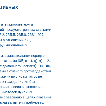
РАТИВНЫХ
а, в приоритетном и
ий, предусмотренных статьями
3.2, 285.5, 285.6, 286.1, 297,
ры в отношении лиц,
 функциональных
та, в заявительном порядке
ьями 105, п. в), д), з) ч. 2,
т домашнего насилия) 139, 310,
вами активного противодействия
к же иным лицам, которые
ых граждан и лиц без
ной агрессии в отношении
ринимателей и/или их
ние совершено в целях оказания
 если заявители требуют их