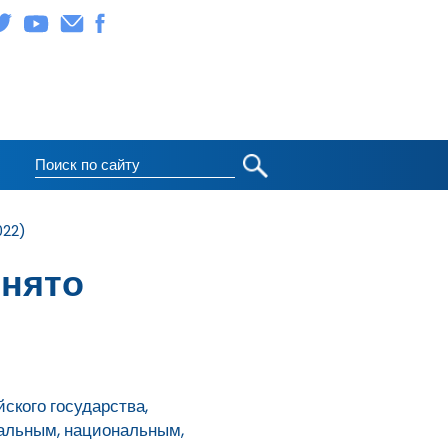
022)
инято
ского государства,
иальным, национальным,