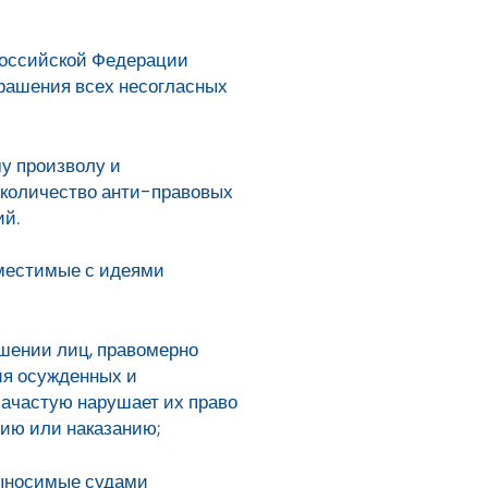
 Российской Федерации
трашения всех несогласных
у произволу и
 количество анти-правовых
ий.
вместимые с идеями
ошении лиц, правомерно
ия осужденных и
зачастую нарушает их право
ию или наказанию;
выносимые судами