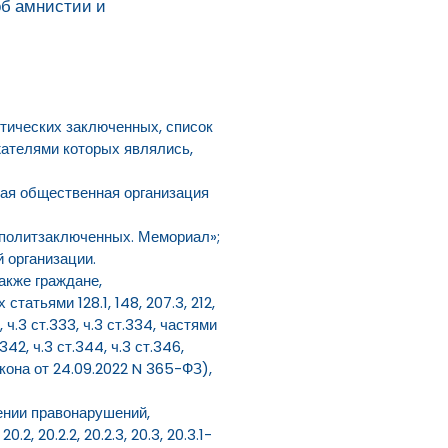
об амнистии и
тических заключенных, список
ателями которых являлись,
ная общественная организация
 политзаключенных. Мемориал»;
 организации.
акже граждане,
атьями 128.1, 148, 207.3, 212,
32, ч.3 ст.333, ч.3 ст.334, частями
.342, ч.3 ст.344, ч.3 ст.346,
акона от 24.09.2022 N 365-ФЗ),
ении правонарушений,
0.2, 20.2.2, 20.2.3, 20.3, 20.3.1-