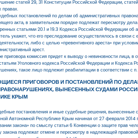
шение статей 29, 31 Конституции Российской Федерации, статей
х правах.
удебных постановлений по делам об административных правон
оящего акта, в заявительном порядке подлежат пересмотру дел
ренных статьями 20.1 и 19.3 Кодекса Российской Федерации об
тель укажет, что его преследование осуществлялось в связи с 
деятельности, либо с целью «превентивного ареста» при условии
инистративный арест.
ре приговора комиссия придет к выводу о невиновности лица, в 
статьям Уголовного кодекса Российской Федерации и Кодекса Р
ениях, такое лицо подлежит реабилитации в соответствии с п. 
АЮЩИЕСЯ ПРИГОВОРОВ И ПОСТАНОВЛЕНИЙ ПО ДЕЛА
РАВОНАРУШЕНИЯХ, ВЫНЕСЕННЫХ СУДАМИ РОССИ
ИКЕ КРЫМ
удебные постановления и иные судебные решения, вынесенные 
ой Автономной Республике Крым начиная от 27 февраля 2014 го
ании закона» по смыслу статьи 6 Конвенции о защите прав чел
у закона подлежат отмене и пересмотру в надлежащей правово