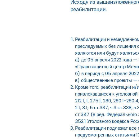
Исходя из вышеизложенного
реабилитации.
Реабилитации и немедленном
преследуемых без лишения с
являются или будут являтьс
а) до 05 апреля 2022 года 
«Правозащитный центр Мемо
б) в период с 05 апреля 20
в) общественные проекты — 
Кроме того, реабилитации и
привлекавшиеся к уголовной о
212.1, 1, 275.1, 280, 280.1-280.
2.1, 3.1, 5 ст.337, ч.3 ст.338,
ст.347 (в ред. Федерального 
352.1 Уголовного кодекса Ро
Реабилитации подлежат все 
предусмотренных статьями 13.41, 