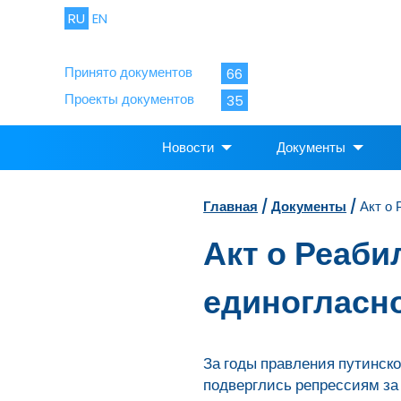
RU
EN
Принято документов
66
Проекты документов
35
Новости
Документы
Главная
/
Документы
/
Акт о 
Акт о Реаби
единогласно
За годы правления путинск
подверглись репрессиям за