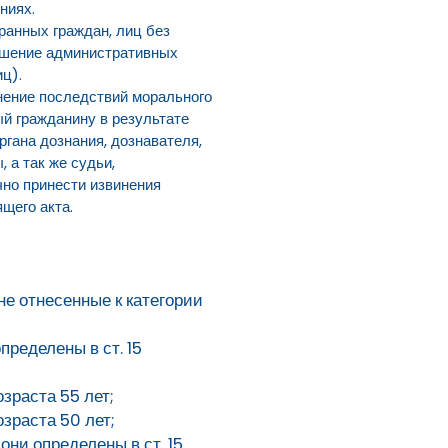
ниях.
ранных граждан, лиц без
ершение административных
ц).
нение последствий морального
ый гражданину в результате
гана дознания, дознавателя,
 а так же судьи,
но принести извинения
щего акта.
е отнесенные к категории
ределены в ст. 15
зраста 55 лет;
зраста 50 лет;
ни определены в ст. 15