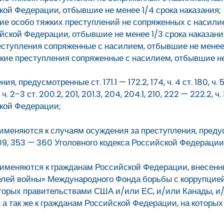
кой Федерации, отбывшие не менее 1/4 срока наказания;
е особо тяжких преступлений не сопряженных с насилием
ийской Федерации, отбывшие не менее 1/3 срока наказани
еступления сопряженные с насилием, отбывшие не менее 
жкие преступления сопряженные с насилием, отбывшие не
 предусмотренные ст. 171.1 — 172.2, 174, ч. 4 ст. 180, ч. 5 ст.
9.2, ч. 2-3 ст. 200.2, 201, 201.3, 204, 204.1, 210, 222 — 222.2, ч.
ской Федерации;
рименяются к случаям осуждения за преступления, предус
 309, 353 — 360 Уголовного кодекса Российской Федерации
применяются к гражданам Российской Федерации, внесенн
елей войны» Международного Фонда борьбы с коррупцией
торых правительствами США и/или ЕС, и/или Канады, и
а так же к гражданам Российской Федерации, на которых