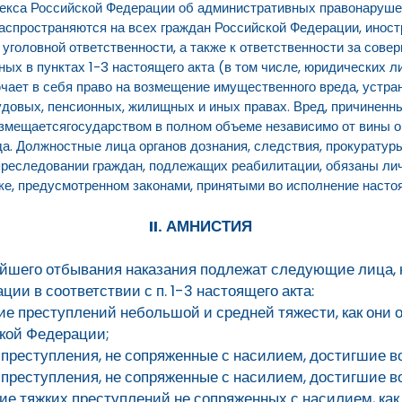
 Кодекса Российской Федерации об административных правонаруше
аспространяются на всех граждан Российской Федерации, иност
 уголовной ответственности, а также к ответственности за сов
ых в пунктах 1-3 настоящего акта (в том числе, юридических ли
чает в себя право на возмещение имущественного вреда, устра
удовых, пенсионных, жилищных и иных правах. Вред, причиненн
змещаетсягосударством в полном объеме независимо от вины ор
а. Должностные лица органов дознания, следствия, прокуратуры,
преследовании граждан, подлежащих реабилитации, обязаны лич
е, предусмотренном законами, принятыми во исполнение настоя
II.
АМНИСТИЯ
йшего отбывания наказания подлежат следующие лица, н
ии в соответствии с п. 1-3 настоящего акта:
е преступлений небольшой и средней тяжести, как они оп
ской Федерации;
преступления, не сопряженные с насилием, достигшие во
преступления, не сопряженные с насилием, достигшие во
е тяжких преступлений не сопряженных с насилием, как о