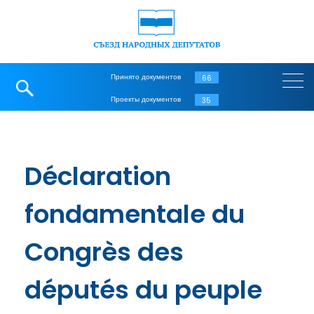
Принято документов
66
Проекты документов
35
Déclaration
fondamentale du
Congrès des
députés du peuple